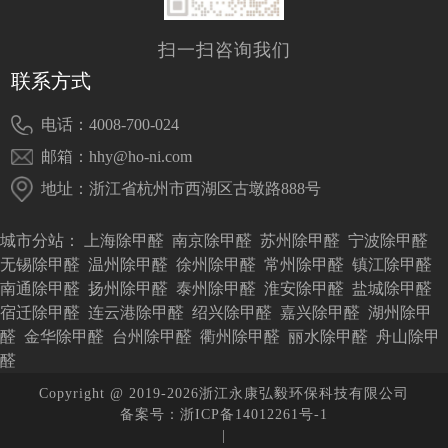
扫一扫咨询我们
联系方式
电话：4008-700-024
邮箱：hhy@ho-ni.com
地址：浙江省杭州市西湖区古墩路888号
城市分站：
上海除甲醛
南京除甲醛
苏州除甲醛
宁波除甲醛
无锡除甲醛
温州除甲醛
徐州除甲醛
常州除甲醛
镇江除甲醛
南通除甲醛
扬州除甲醛
泰州除甲醛
淮安除甲醛
盐城除甲醛
宿迁除甲醛
连云港除甲醛
绍兴除甲醛
嘉兴除甲醛
湖州除甲
醛
金华除甲醛
台州除甲醛
衢州除甲醛
丽水除甲醛
舟山除甲
醛
Copyright @ 2019-2026浙江永康弘毅环保科技有限公司
备案号：浙ICP备14012261号-1
|