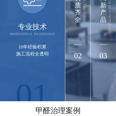
FULLY QUALIFIED
HIGH TECH PRODUCTS
质
新
齐
产
全
品
专业技术
PROFESSIONAL TECHNOLOGY
10年经验积累
施工流程全透明
02
03
01
长江集团
长江三峡实业武汉办公楼（武汉市江岸区三阳
甲醛治理案例
路88号匠心城·三阳中心22-29F）空气治理圆