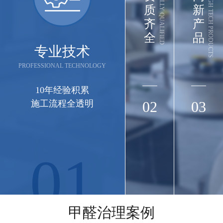
FULLY QUALIFIED
HIGH TECH PRODUCTS
质
新
齐
产
全
品
专业技术
PROFESSIONAL TECHNOLOGY
10年经验积累
施工流程全透明
02
03
01
长江集团
长江三峡实业武汉办公楼（武汉市江岸区三阳
甲醛治理案例
路88号匠心城·三阳中心22-29F）空气治理圆