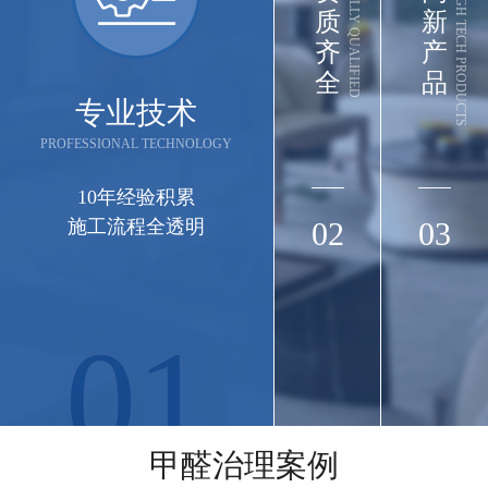
FULLY QUALIFIED
HIGH TECH PRODUCTS
质
新
齐
产
全
品
专业技术
PROFESSIONAL TECHNOLOGY
10年经验积累
施工流程全透明
02
03
01
长江集团
长江三峡实业武汉办公楼（武汉市江岸区三阳
甲醛治理案例
路88号匠心城·三阳中心22-29F）空气治理圆