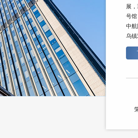
展，
号馆
中航
乌镇