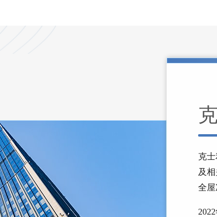
克士
及相
全屋
20