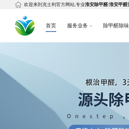
欢迎来到克士利官方网站,专业
淮安除甲醛
/
淮安甲醛
首页
服务业务
除甲醛除