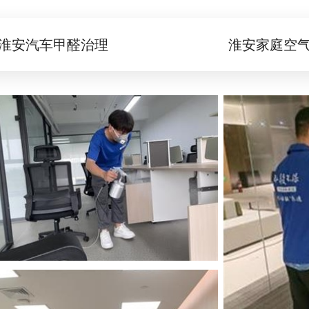
淮安汽车甲醛治理
淮安家庭空