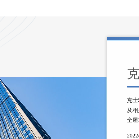
克士
及相
全屋
20