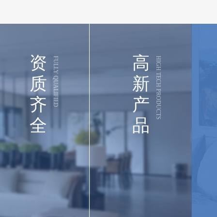
资
高
FULLY QUALIFIED
HIGH TECH PRODUCTS
质
新
齐
产
全
品