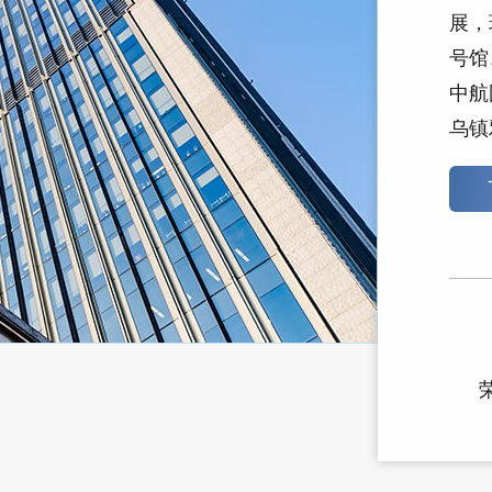
展，
号馆
中航
乌镇