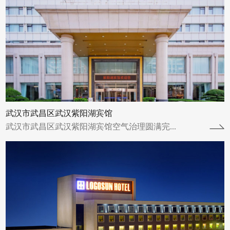
武汉珞珈山宾馆
珞珈山国际酒店坐落于武汉市武昌繁华的商业
中心及街道口IT产业一条街上。东接东湖高新
技术开发区中国光谷；西连省军区、亚贸商...
查看详情
武汉市武昌区武汉紫阳湖宾馆
武汉市武昌区武汉紫阳湖宾馆空气治理圆满完...
石家庄中核
中核汇能河北新能源有限公司空气治理圆满完