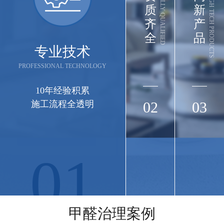
FULLY QUALIFIED
HIGH TECH PRODUCTS
质
新
齐
产
全
品
专业技术
PROFESSIONAL TECHNOLOGY
10年经验积累
施工流程全透明
02
03
01
长江集团
长江三峡实业武汉办公楼（武汉市江岸区三阳
甲醛治理案例
路88号匠心城·三阳中心22-29F）空气治理圆