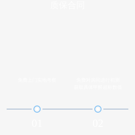
质保合同
免费上门实地考察
免费对房间进行初测
获取具体甲醛超标数值
01
02