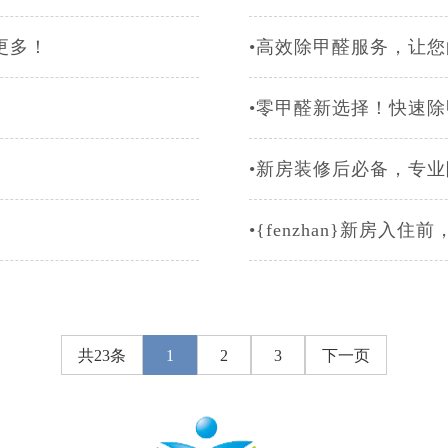
更多！
•高效除甲醛服务，让
•零甲醛新选择！快速
•新房装修后必备，专
•{fenzhan}新房
共23条
1
2
3
下一页