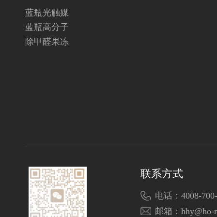
蓝瓶光触媒
蓝瓶高分子
除甲醛果冻
联系方式
电话：4008-700-
邮箱：hhy@ho-n