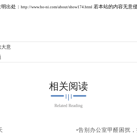
注明出处：
若本站的内容无意侵
http://www.ho-ni.com/about/show174.html
忽大意
题
相关阅读
Related Reading
天
•告别办公室甲醛困扰