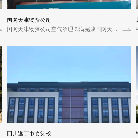
校成立于1985年7月， 1996年...
查看详情
国网天津物资公司
国网天津物资公司空气治理圆满完成国网天津...
四川遂宁市委党校