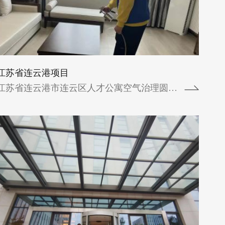
中核北京科技园综合科研楼空气治理圆满完
成中核北京科技园综合科研楼2023年9月22
日进行了空气治理并于2023年9月24...
查看详情
江苏省连云港项目
江苏省连云港市连云区人才公寓空气治理圆满...
银都雅悦酒店
酒店坐拥义乌义西商业圈核心区，主打时
尚、轻奢，融入爱喜猫主题元素，酒店建筑
面积超5万方，拥有各类客房264间套，约