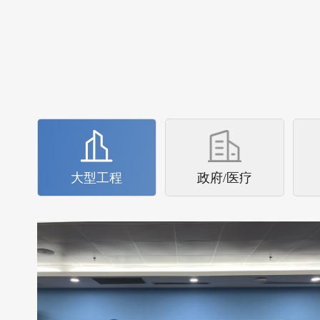
长江集团
长江三峡实业武汉办公楼（武汉市江岸区三
阳路88号匠心城·三阳中心22-29F）空气治
理圆满完成2023年4月25日完成第...
查看详情
大型工程
政府/医疗
湖南张家界天见酒店