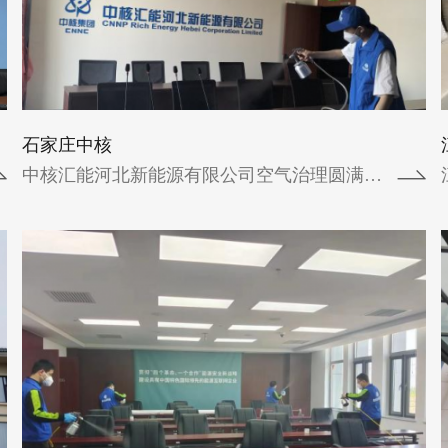
国网天津物资公司空气治理圆满完成国网天
津物资公司进行了空气治理并于2024年4月
25日圆满完成。国网天津物资公司自交付
之...
石家庄中核
查看详情
中核汇能河北新能源有限公司空气治理圆满完...
四川遂宁市委党校
遂宁市委党校位于遂宁市城河北街95号，占
地面积39.47亩，建筑面积2万多平方米。学